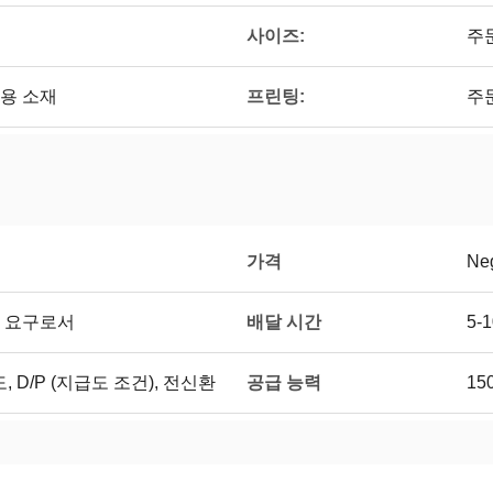
사이즈:
주
프린팅:
용 소재
주
가격
Neg
배달 시간
의 요구로서
5-
공급 능력
도, D/P (지급도 조건), 전신환
15