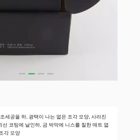
부조세공을 하, 광택이 나는 엷은 조각 모양, 사라진
외선 코팅에 날인하, 금 박막에 니스를 칠한 매트 엷
 조각 모양