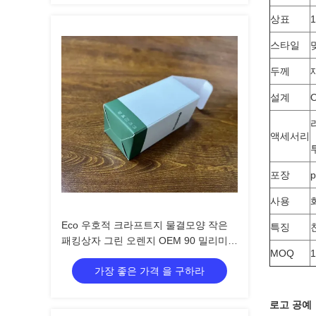
상표
스타일
두께
설계
액세서리
포장
사용
Eco 우호적 크라프트지 물결모양 작은
특징
패킹상자 그린 오렌지 OEM 90 밀리미터
MOQ
13 센티미터
가장 좋은 가격 을 구하라
로고 공예