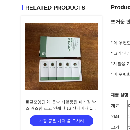
Produc
RELATED PRODUCTS
뜨거운 판
* 이 우
* 크기/색
* 재활용
* 이 우편
제품 설명
물결모양인 채 운송 재활용된 패키징 박
재료
스 커스텀 로고 인쇄된 13 센티미터 15
센티미터를 패키징합니다
인쇄
가장 좋은 가격 을 구하라
크기