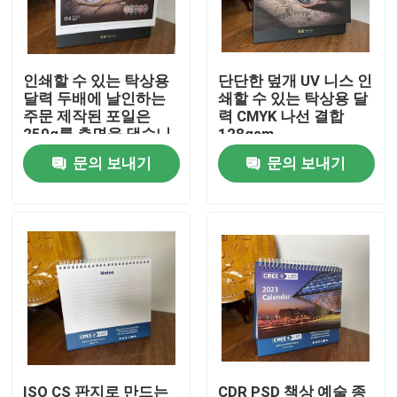
제품 소개
인쇄할 수 있는 탁상용
단단한 덮개 UV 니스 인
달력 두배에 날인하는
쇄할 수 있는 탁상용 달
비디오
주문 제작된 포일은
력 CMYK 나선 결합
250g를 측면을 댔습니
128gsm
다
문의 보내기
문의 보내기
컬러링 북 프린팅
그림책 인쇄
하드커버 노트북 프린팅
인쇄물 캐리어 백
텍스트 북 프린트 서비스
ISO CS 판지로 만드는
CDR PSD 책상 예술 종