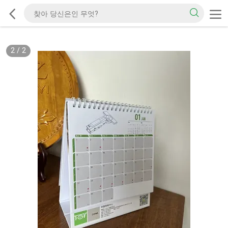
2
/
2